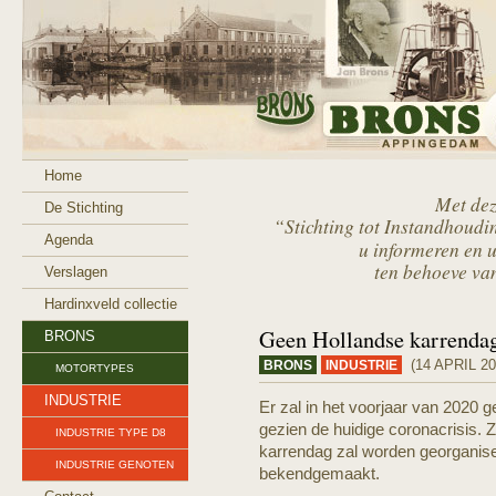
Home
Met dez
De Stichting
“Stichting tot Instandhoud
Agenda
u informeren en u
ten behoeve van
Verslagen
Hardinxveld collectie
Geen Hollandse karrendag 
BRONS
(14 APRIL 20
BRONS
INDUSTRIE
MOTORTYPES
INDUSTRIE
Er zal in het voorjaar van 2020 
gezien de huidige coronacrisis.
INDUSTRIE TYPE D8
karrendag zal worden georganise
INDUSTRIE GENOTEN
bekendgemaakt.