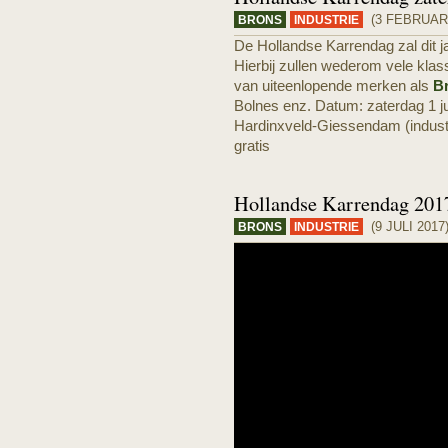
(3 FEBRUARI
BRONS
INDUSTRIE
De Hollandse Karrendag zal dit j
Hierbij zullen wederom vele klass
van uiteenlopende merken als
B
Bolnes enz. Datum: zaterdag 1 ju
Hardinxveld-Giessendam (industri
gratis
Hollandse Karrendag 201
(9 JULI 2017
BRONS
INDUSTRIE