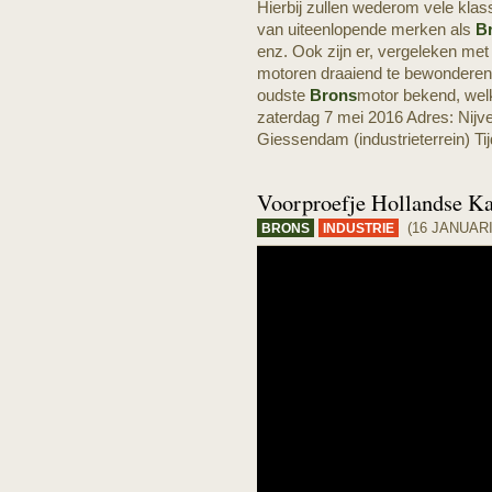
Hierbij zullen wederom vele klass
van uiteenlopende merken als
B
enz. Ook zijn er, vergeleken met
motoren draaiend te bewonderen
oudste
Brons
motor bekend, wel
zaterdag 7 mei 2016 Adres: Nijve
Giessendam (industrieterrein) Tij
Voorproefje Hollandse Ka
(16 JANUARI
BRONS
INDUSTRIE