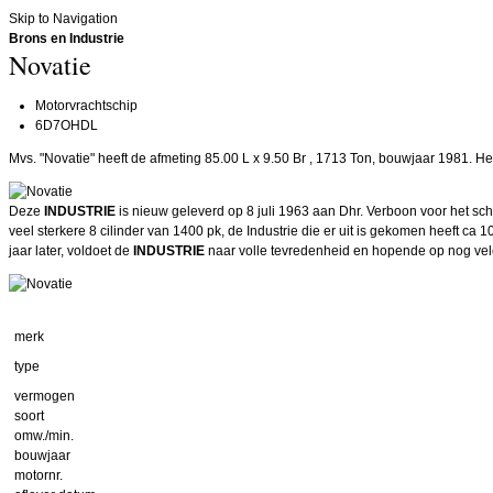
Skip to Navigation
Brons en Industrie
Novatie
Motorvrachtschip
6D7OHDL
Mvs. "Novatie" heeft de afmeting 85.00 L x 9.50 Br , 1713 Ton, bouwjaar 1981. H
Deze
INDUSTRIE
is nieuw geleverd op 8 juli 1963 aan Dhr. Verboon voor het sch
veel sterkere 8 cilinder van 1400 pk, de
Industrie
die er uit is gekomen heeft ca 1
jaar later, voldoet de
INDUSTRIE
naar volle tevredenheid en hopende op nog vel
merk
type
vermogen
soort
omw./min.
bouwjaar
motornr.