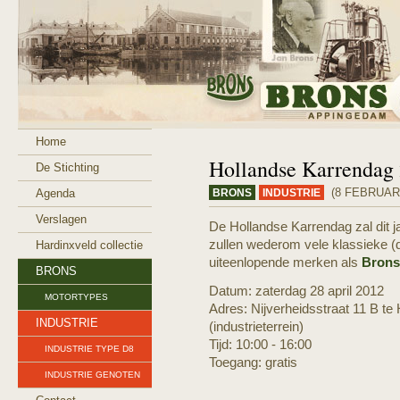
Home
Hollandse Karrendag 
De Stichting
(8 FEBRUARI
Agenda
BRONS
INDUSTRIE
Verslagen
De Hollandse Karrendag zal dit j
zullen wederom vele klassieke (d
Hardinxveld collectie
uiteenlopende merken als
Brons
BRONS
Datum: zaterdag 28 april 2012
MOTORTYPES
Adres: Nijverheidsstraat 11 B t
INDUSTRIE
(industrieterrein)
Tijd: 10:00 - 16:00
INDUSTRIE TYPE D8
Toegang: gratis
INDUSTRIE GENOTEN